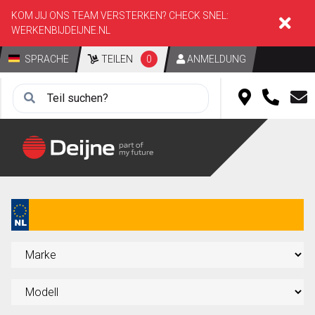
KOM JIJ ONS TEAM VERSTERKEN? CHECK SNEL:
WERKENBIJDEIJNE.NL
SPRACHE
TEILEN
0
ANMELDUNG