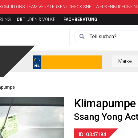
KOM JIJ ONS TEAM VERSTERKEN? CHECK SNEL:
WERKENBIJDEIJNE.N
ERUNG
ORT
UDEN & VOLKEL
FACHBERATUNG
mapumpe
Klimapumpe
Ssang Yong Ac
ID: O347184