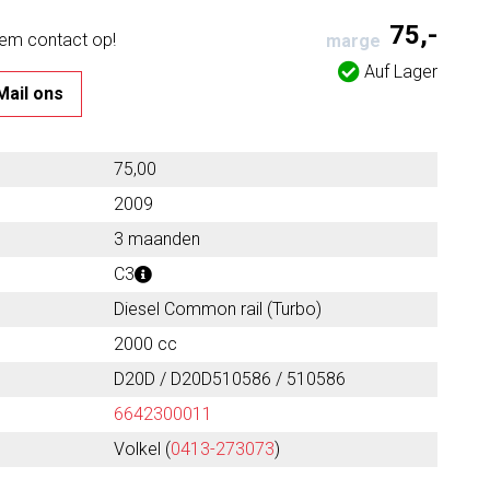
75,-
eem contact op!
marge
Auf Lager
Mail ons
75,00
2009
3 maanden
C3
Diesel Common rail (Turbo)
2000 cc
D20D / D20D510586 / 510586
6642300011
Volkel (
0413-273073
)