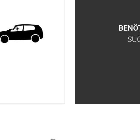
BENÖ
SU