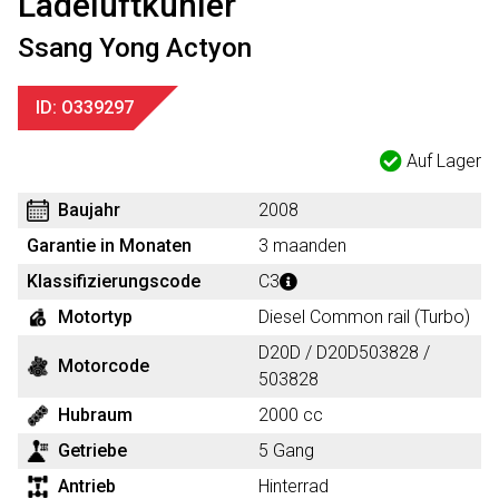
Ladeluftkühler
Ssang Yong Actyon
ID: O339297
Auf Lager
Baujahr
2008
Garantie in Monaten
3 maanden
Klassifizierungscode
C3
Motortyp
Diesel Common rail (Turbo)
D20D / D20D503828 /
Motorcode
503828
Hubraum
2000 cc
Getriebe
5 Gang
Antrieb
Hinterrad