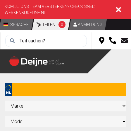
KOM JIJ ONS TEAM VERSTERKEN? CHECK SNEL:
WERKENBIJDEIJNE.NL
SPRACHE
TEILEN
0
ANMELDUNG