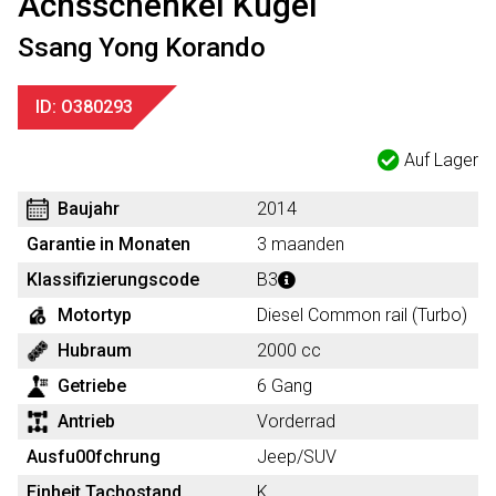
Achsschenkel Kugel
Ssang Yong Korando
ID: O380293
Auf Lager
Baujahr
2014
Garantie in Monaten
3 maanden
Klassifizierungscode
B3
Motortyp
Diesel Common rail (Turbo)
Hubraum
2000 cc
Getriebe
6 Gang
Antrieb
Vorderrad
Ausfu00fchrung
Jeep/SUV
Einheit Tachostand
K