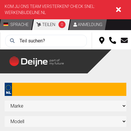
KOM JIJ ONS TEAM VERSTERKEN? CHECK SNEL:
WERKENBIJDEIJNE.NL
SPRACHE
TEILEN
0
ANMELDUNG