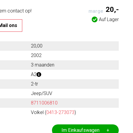
20,-
eem contact op!
marge
Auf Lager
Mail ons
20,00
2002
3 maanden
A2
2-tr
Jeep/SUV
8711006810
Volkel (
0413-273073
)
Im Einkaufswagen +