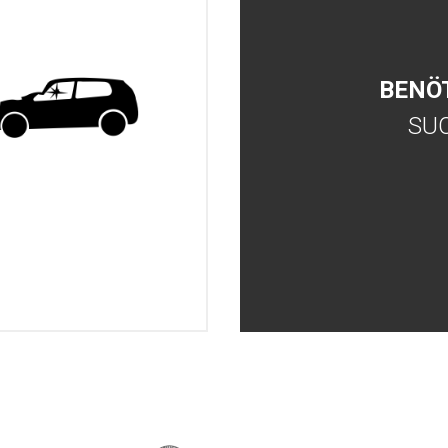
BENÖ
SU