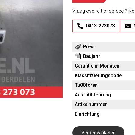
Vraag over dit onderdeel? N
0413-273073
Preis
Baujahr
Garantie in Monaten
Klassifizierungscode
Tu00fcren
Ausfu00fchrung
Artikelnummer
Einrichtung
Verder winkelen