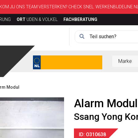
KOM JIJ ONS TEAM VERSTERKEN? CHECK SNEL:
WERKENBIJDEIJNE.N
ERUNG
ORT
UDEN & VOLKEL
FACHBERATUNG
arm Modul
Alarm Modul
Ssang Yong Ko
ID: O310638