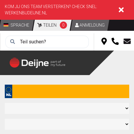
KOM JIJ ONS TEAM VERSTERKEN? CHECK SNEL:
WERKENBIJDEIJNE.NL
SPRACHE
TEILEN
0
ANMELDUNG