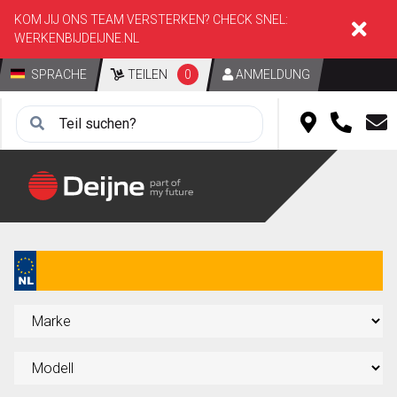
KOM JIJ ONS TEAM VERSTERKEN? CHECK SNEL:
WERKENBIJDEIJNE.NL
SPRACHE
TEILEN
0
ANMELDUNG