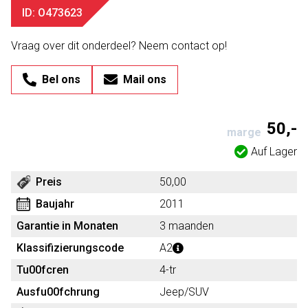
ID: O473623
Vraag over dit onderdeel? Neem contact op!
Bel ons
Mail ons
50,-
marge
Auf Lager
Preis
50,00
Baujahr
2011
Garantie in Monaten
3 maanden
Klassifizierungscode
A2
Tu00fcren
4-tr
Ausfu00fchrung
Jeep/SUV