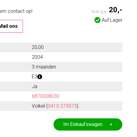
20,-
eem contact op!
marge
Auf Lager
Mail ons
20,00
2004
3 maanden
E3
Ja
6870008030
Volkel (
0413-273073
)
Im Einkaufswagen +