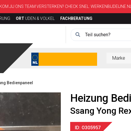
KOM JIJ ONS TEAM VERSTERKEN? CHECK SNEL:
WERKENBIJDEIJNE.N
ERUNG
ORT
UDEN & VOLKEL
FACHBERATUNG
ung Bedienpaneel
Heizung Bed
Ssang Yong Re
ID: O305957