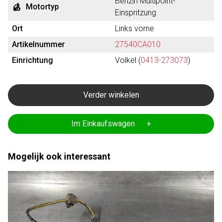
Benzin Multipoint-
Motortyp
Einspritzung
Ort
Links vorne
Artikelnummer
27540CA010
Einrichtung
Volkel (
0413-273073
)
Verder winkelen
Im Einkaufswagen +
Mogelijk ook interessant