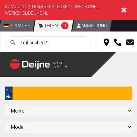
KOM JIJ ONS TEAM VERSTERKEN? CHECK SNEL:
WERKENBIJDEIJNE.NL
SPRACHE
TEILEN
0
ANMELDUNG