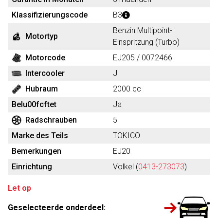
Klassifizierungscode
B3
Benzin Multipoint-
Motortyp
Einspritzung (Turbo)
Motorcode
EJ205 / 0072466
Intercooler
J
Hubraum
2000 cc
Belu00fcftet
Ja
Radschrauben
5
Marke des Teils
TOKICO
Bemerkungen
EJ20
Einrichtung
Volkel (
0413-273073
)
Let op
Geselecteerde onderdeel: