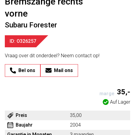
Bremszange rechts
vorne
Subaru Forester
ID: O326257
Vraag over dit onderdeel? Neem contact op!
Bel ons
Mail ons
35,-
marge
Auf Lager
Preis
35,00
Baujahr
2004
Garantie in Monaten
3 maanden