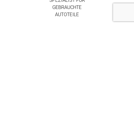
SPEZIALIST FÜR
GEBRAUCHTE
AUTOTEILE
250.000+ TEILE AUF
LAGER
MEHR ALS 3.000
FIRMENKUNDEN