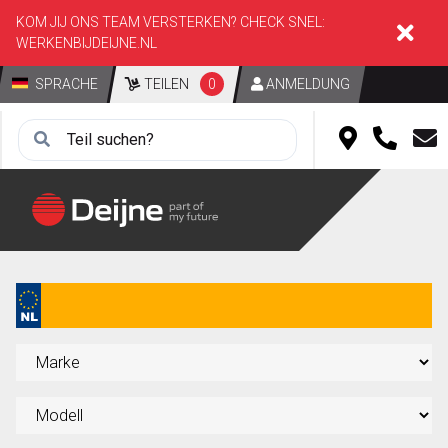
KOM JIJ ONS TEAM VERSTERKEN? CHECK SNEL:
WERKENBIJDEIJNE.NL
SPRACHE
TEILEN
0
ANMELDUNG