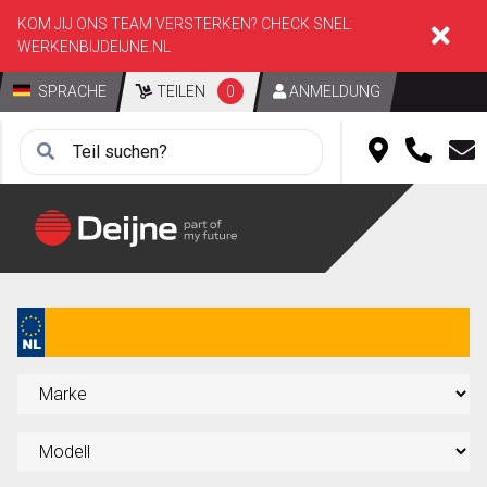
KOM JIJ ONS TEAM VERSTERKEN? CHECK SNEL:
WERKENBIJDEIJNE.NL
SPRACHE
TEILEN
0
ANMELDUNG