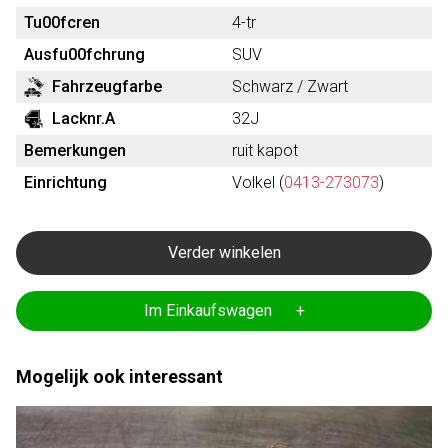
Tu00fcren
4-tr
Ausfu00fchrung
SUV
Fahrzeugfarbe
Schwarz / Zwart
Lacknr.A
32J
Bemerkungen
ruit kapot
Einrichtung
Volkel (
0413-273073
)
Verder winkelen
Im Einkaufswagen +
Mogelijk ook interessant