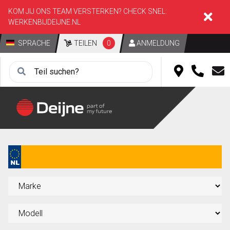
KOM JIJ ONS TEAM VERSTERKEN? CHECK SNEL:
WERKENBIJDEIJNE.NL
SPRACHE
TEILEN
0
ANMELDUNG