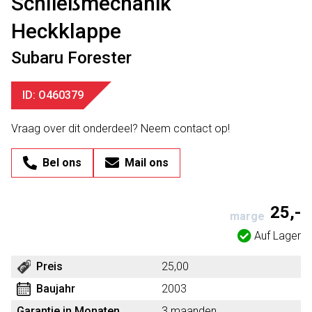
Schließmechanik
Heckklappe
Subaru Forester
ID: O460379
Vraag over dit onderdeel? Neem contact op!
Bel ons
Mail ons
25,-
marge
Auf Lager
Preis
25,00
Baujahr
2003
Garantie in Monaten
3 maanden