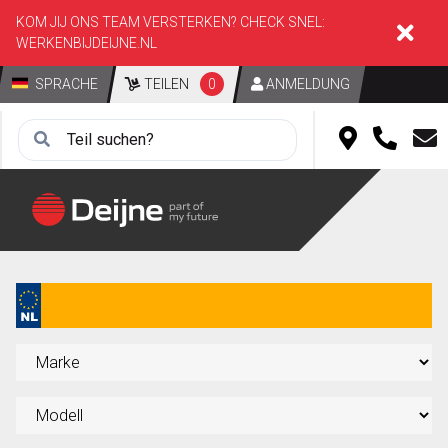
KOM JIJ ONS TEAM VERSTERKEN? CHECK SNEL:
WERKENBIJDEIJNE.NL
SPRACHE
TEILEN
0
ANMELDUNG