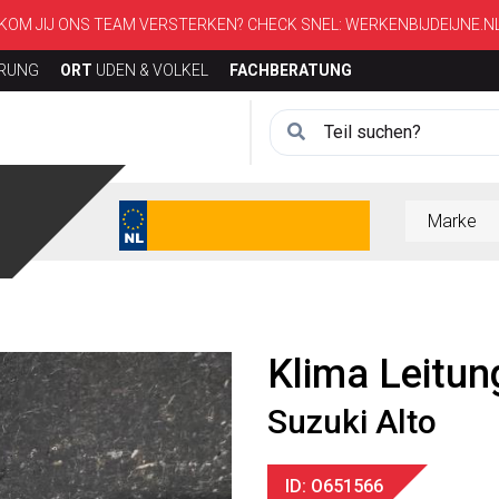
KOM JIJ ONS TEAM VERSTERKEN? CHECK SNEL:
WERKENBIJDEIJNE.N
ERUNG
ORT
UDEN & VOLKEL
FACHBERATUNG
Klima Leitun
Suzuki Alto
ID: O651566