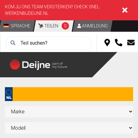
KOM JIJ ONS TEAM VERSTERKEN? CHECK SNEL:
WERKENBIJDEIJNE.NL
SPRACHE
TEILEN
0
ANMELDUNG