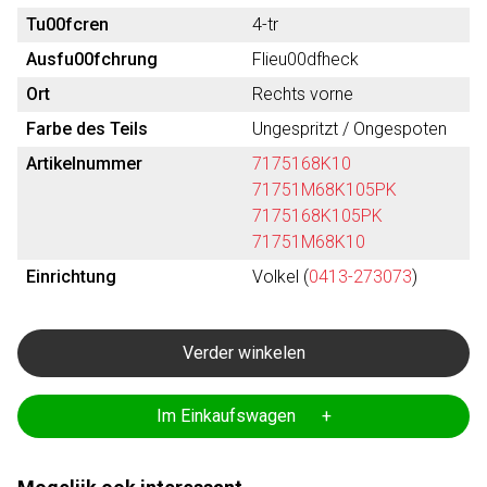
Tu00fcren
4-tr
Ausfu00fchrung
Flieu00dfheck
Ort
Rechts vorne
Farbe des Teils
Ungespritzt / Ongespoten
Artikelnummer
7175168K10
71751M68K105PK
7175168K105PK
71751M68K10
Einrichtung
Volkel (
0413-273073
)
Verder winkelen
Im Einkaufswagen +