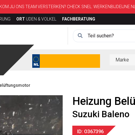
KOM JIJ ONS TEAM VERSTERKEN? CHECK SNEL:
WERKENBIJDEIJNE.N
ERUNG
ORT
UDEN & VOLKEL
FACHBERATUNG
Belüftungsmotor
Heizung Bel
Suzuki Baleno
ID: O367396