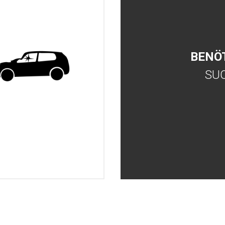
BENÖ
SU