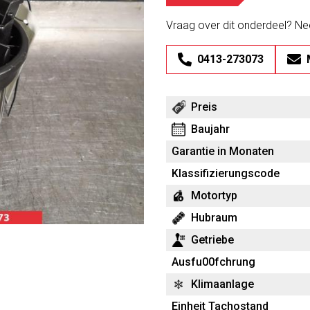
Vraag over dit onderdeel? N
0413-273073
Preis
Baujahr
Garantie in Monaten
Klassifizierungscode
Motortyp
Hubraum
Getriebe
Ausfu00fchrung
Klimaanlage
Einheit Tachostand