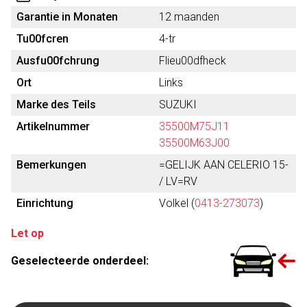
Garantie in Monaten
12 maanden
Tu00fcren
4-tr
Ausfu00fchrung
Flieu00dfheck
Ort
Links
Marke des Teils
SUZUKI
Artikelnummer
35500M75J11
35500M63J00
Bemerkungen
=GELIJK AAN CELERIO 15-
/ LV=RV
Einrichtung
Volkel (
0413-273073
)
Let op
Geselecteerde onderdeel: