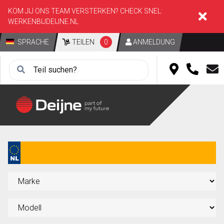
KOM JIJ ONS TEAM VERSTERKEN? CHECK SNEL:
WERKENBIJDEIJNE.NL
SPRACHE
TEILEN
0
ANMELDUNG