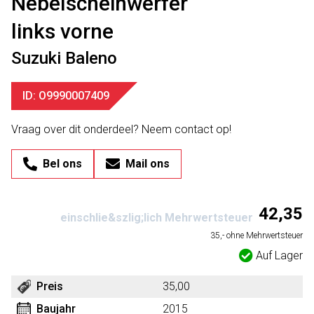
Nebelscheinwerfer
links vorne
Suzuki Baleno
ID: O9990007409
Vraag over dit onderdeel? Neem contact op!
Bel ons
Mail ons
42,35
einschlie&szlig;lich Mehrwertsteuer
35,- ohne Mehrwertsteuer
Auf Lager
Preis
35,00
Baujahr
2015