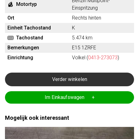
Benzin Multipoint-
Motortyp
Einspritzung
Ort
Rechts hinten
Einheit Tachostand
K
Tachostand
5.474 km
Bemerkungen
E15 1ZRFE
Einrichtung
Volkel (
0413-273073
)
Verder winkelen
Im Einkaufswagen +
Mogelijk ook interessant