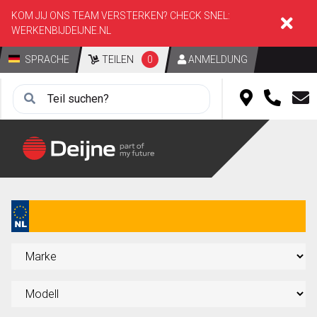
KOM JIJ ONS TEAM VERSTERKEN? CHECK SNEL:
WERKENBIJDEIJNE.NL
SPRACHE
TEILEN
0
ANMELDUNG