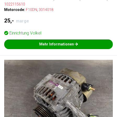
1022115610
Motorcode:
F10DN
,
3014018
25,-
marge
Einrichtung
Volkel
Mehr Informationen