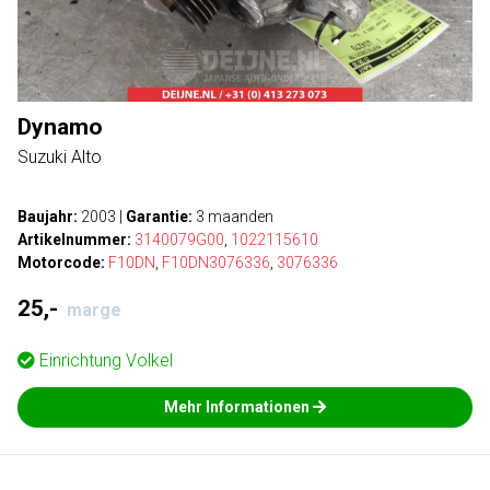
Dynamo
Suzuki Alto
Baujahr:
2003
|
Garantie:
3 maanden
Artikelnummer:
3140079G00
,
1022115610
Motorcode:
F10DN
,
F10DN3076336
,
3076336
25,-
marge
Einrichtung
Volkel
Mehr Informationen