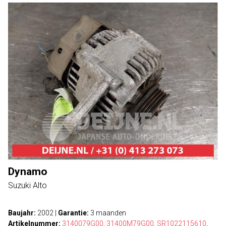
Dynamo
Suzuki Alto
Baujahr:
2002
|
Garantie:
3 maanden
Artikelnummer:
3140079G00
,
31400M79G00
,
SR1022115610
,