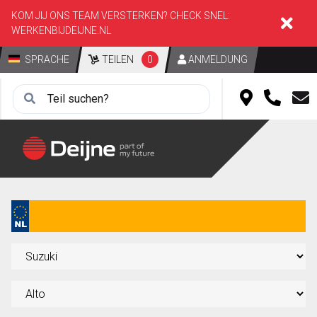
KOM JIJ ONS TEAM VERSTERKEN? CHECK SNEL:
WERKENBIJDEIJNE.NL
SPRACHE
TEILEN
0
ANMELDUNG