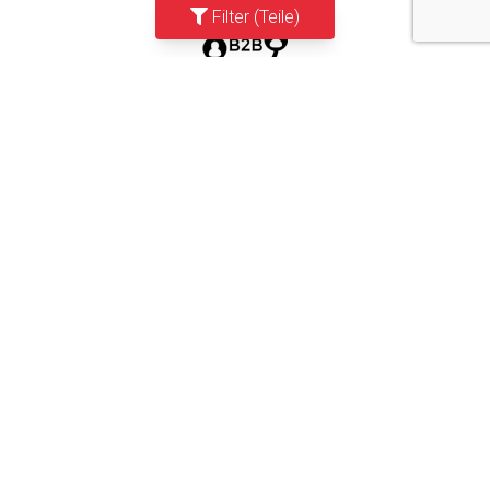
Filter (Teile)
MEHR ALS 3.000
FIRMENKUNDEN
DRIVEN BY
QUALITY