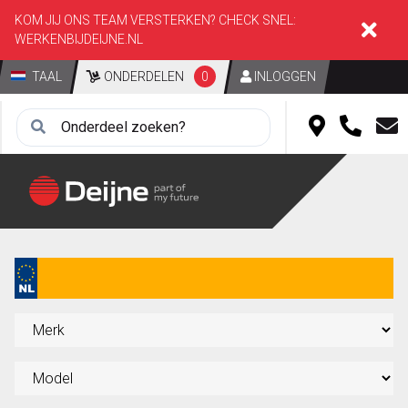
KOM JIJ ONS TEAM VERSTERKEN? CHECK SNEL:
WERKENBIJDEIJNE.NL
TAAL
ONDERDELEN
0
INLOGGEN