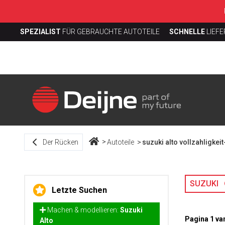
SPEZIALIST
FÜR GEBRAUCHTE AUTOTEILE
SCHNELLE
LIEF
Der Rücken
Autoteile
suzuki alto vollzahligkei
SUZUKI
Letzte Suchen
Machen & modellieren:
Suzuki
Pagina 1 va
Alto