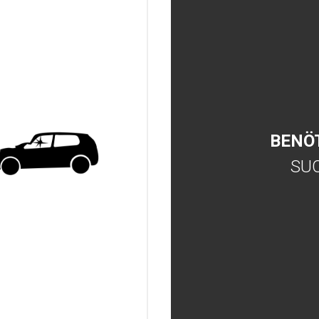
BENÖ
SU