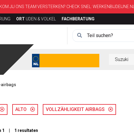
KOM JIJ ONS TEAM VERSTERKEN? CHECK SNEL:
WERKENBIJDEIJNE.N
ERUNG
ORT
UDEN & VOLKEL
FACHBERATUNG
t-airbags
ALTO
VOLLZÄHLIGKEIT AIRBAGS
n 1 | 1 resultaten