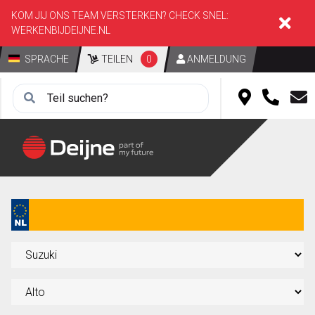
KOM JIJ ONS TEAM VERSTERKEN? CHECK SNEL:
WERKENBIJDEIJNE.NL
SPRACHE
TEILEN
0
ANMELDUNG