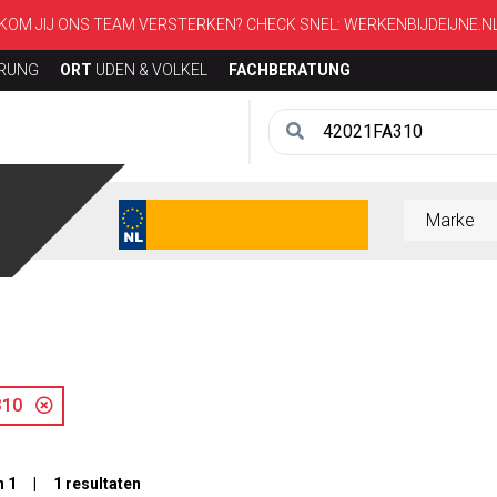
KOM JIJ ONS TEAM VERSTERKEN? CHECK SNEL:
WERKENBIJDEIJNE.N
ERUNG
ORT
UDEN & VOLKEL
FACHBERATUNG
A310
n 1 | 1 resultaten