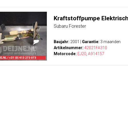
Kraftstoffpumpe Elektrisc
Subaru Forester
Baujahr:
2001
|
Garantie:
3 maanden
Artikelnummer:
42021FA310
Motorcode:
EJ20
,
A914157