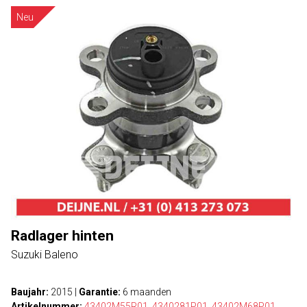
Neu
Radlager hinten
Suzuki Baleno
Baujahr:
2015
|
Garantie:
6 maanden
Artikelnummer:
43402M55R01
,
4340281P01
,
43402M68P01