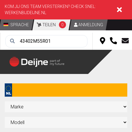
KOM JIJ ONS TEAM VERSTERKEN? CHECK SNEL:
WERKENBIJDEIJNE.NL
SPRACHE
TEILEN
0
ANMELDUNG