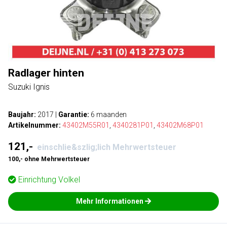
Radlager hinten
Suzuki Ignis
Baujahr:
2017
|
Garantie:
6 maanden
Artikelnummer:
43402M55R01
,
4340281P01
,
43402M68P01
121,-
einschlie&szlig;lich Mehrwertsteuer
100,- ohne Mehrwertsteuer
Einrichtung
Volkel
Mehr Informationen