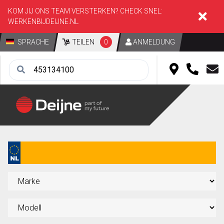
KOM JIJ ONS TEAM VERSTERKEN? CHECK SNEL:
WERKENBIJDEIJNE.NL
SPRACHE
TEILEN
0
ANMELDUNG