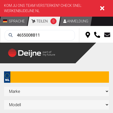
KOM JIJ ONS TEAM VERSTERKEN? CHECK SNEL:
WERKENBIJDEIJNE.NL
SPRACHE
TEILEN
0
ANMELDUNG