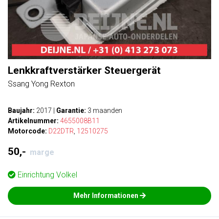
Lenkkraftverstärker Steuergerät
Ssang Yong Rexton
Baujahr:
2017
|
Garantie:
3 maanden
Artikelnummer:
4655008B11
Motorcode:
D22DTR
,
12510275
50,-
marge
Einrichtung
Volkel
Mehr Informationen