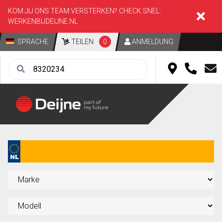
KOM JIJ ONS TEAM VERSTERKEN? CHECK SNEL:
WERKENBIJDEIJNE.NL
SPRACHE
TEILEN
0
ANMELDUNG