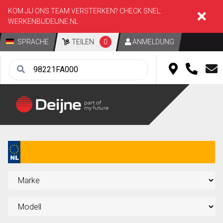
KOM JIJ ONS TEAM VERSTERKEN? CHECK SNEL:
WERKENBIJDEIJNE.NL
SPRACHE
TEILEN
0
ANMELDUNG