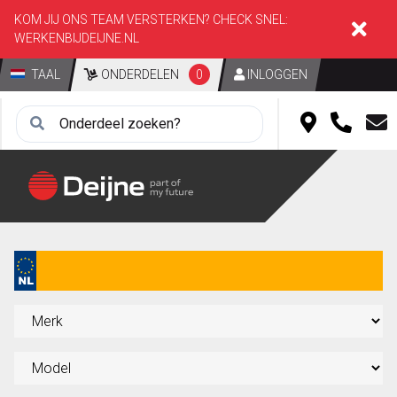
KOM JIJ ONS TEAM VERSTERKEN? CHECK SNEL:
WERKENBIJDEIJNE.NL
TAAL
ONDERDELEN
0
INLOGGEN