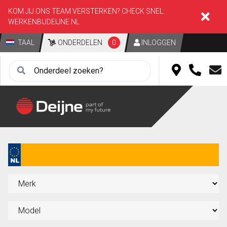
KOM JIJ ONS TEAM VERSTERKEN? CHECK SNEL:
WERKENBIJDEIJNE.NL
TAAL
ONDERDELEN
0
INLOGGEN