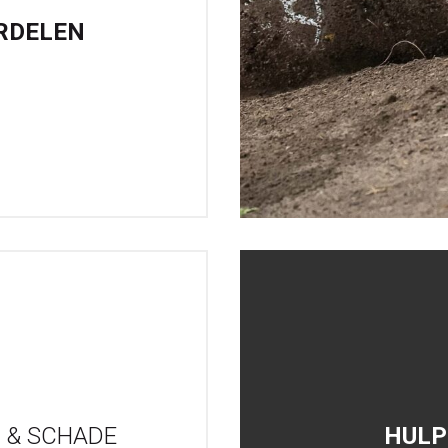
RDELEN
 & SCHADE
HULP