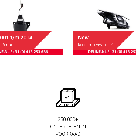
2001 t/m 2014
New
Renault
koplamp vivaro 14-
250.000+
ONDERDELEN IN
VOORRAAD