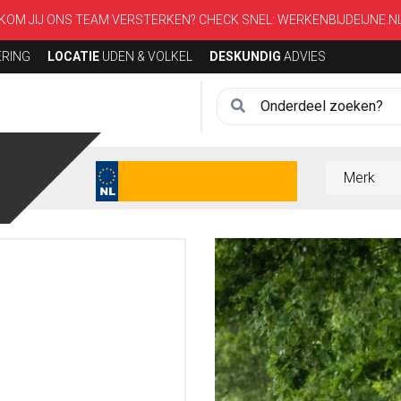
KOM JIJ ONS TEAM VERSTERKEN? CHECK SNEL:
WERKENBIJDEIJNE.N
ERING
LOCATIE
UDEN & VOLKEL
DESKUNDIG
ADVIES