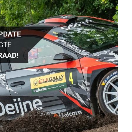
PDATE
OGTE
RAAD!