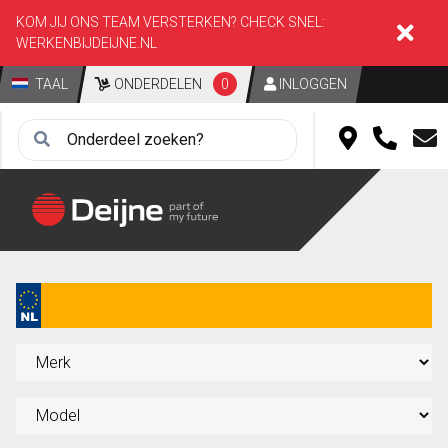
KOM JIJ ONS TEAM VERSTERKEN? CHECK SNEL:
WERKENBIJDEIJNE.NL
TAAL
ONDERDELEN
0
INLOGGEN