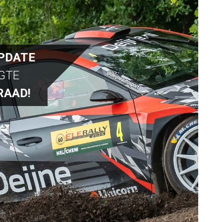
PDATE
OGTE
RAAD!