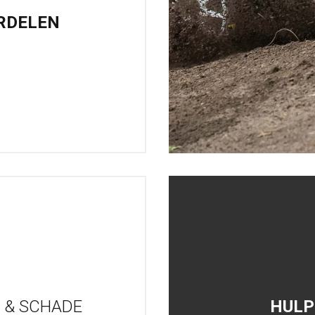
RDELEN
 & SCHADE
HULP