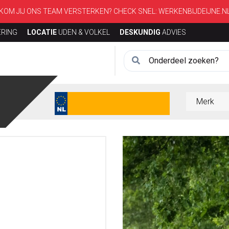
KOM JIJ ONS TEAM VERSTERKEN? CHECK SNEL:
WERKENBIJDEIJNE.N
ERING
LOCATIE
UDEN & VOLKEL
DESKUNDIG
ADVIES