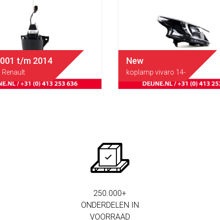
2001 t/m 2014
New
Renault
koplamp vivaro 14-
250.000+
ONDERDELEN IN
VOORRAAD