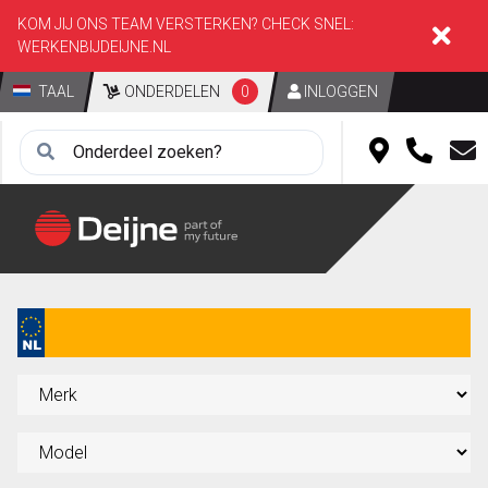
KOM JIJ ONS TEAM VERSTERKEN? CHECK SNEL:
WERKENBIJDEIJNE.NL
TAAL
ONDERDELEN
0
INLOGGEN