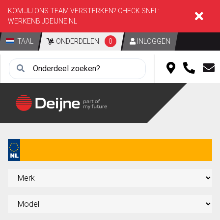
KOM JIJ ONS TEAM VERSTERKEN? CHECK SNEL:
WERKENBIJDEIJNE.NL
TAAL
ONDERDELEN
0
INLOGGEN