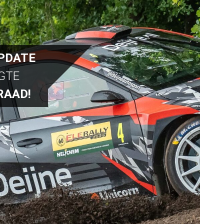
PDATE
OGTE
RAAD!