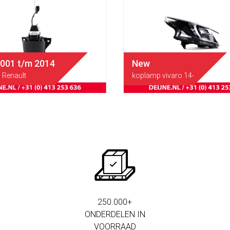
2001 t/m 2014
New
Renault
koplamp vivaro 14-
250.000+
ONDERDELEN IN
VOORRAAD