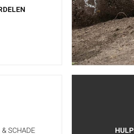
RDELEN
 & SCHADE
HULP