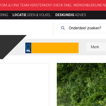
KOM JIJ ONS TEAM VERSTERKEN? CHECK SNEL:
WERKENBIJDEIJNE.N
ERING
LOCATIE
UDEN & VOLKEL
DESKUNDIG
ADVIES