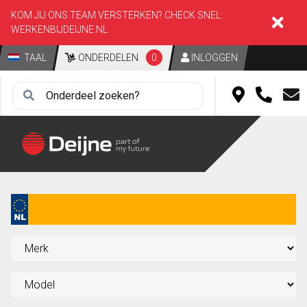
KOM JIJ ONS TEAM VERSTERKEN? CHECK SNEL:
WERKENBIJDEIJNE.NL
TAAL
ONDERDELEN
0
INLOGGEN