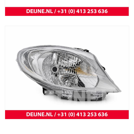
New
koplamp vivaro 14-