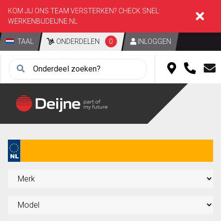
KOM JIJ ONS TEAM VERSTERKEN? CHECK SNEL:
WERKENBIJDEIJNE.NL
TAAL
ONDERDELEN
0
INLOGGEN