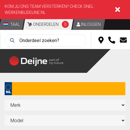
KOM JIJ ONS TEAM VERSTERKEN? CHECK SNEL:
WERKENBIJDEIJNE.NL
TAAL
ONDERDELEN
0
INLOGGEN