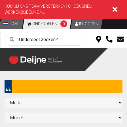
KOM JIJ ONS TEAM VERSTERKEN? CHECK SNEL:
WERKENBIJDEIJNE.NL
TAAL
ONDERDELEN
0
INLOGGEN