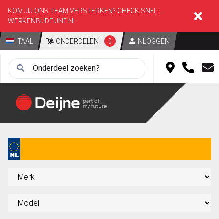
KOM JIJ ONS TEAM VERSTERKEN? CHECK SNEL:
WERKENBIJDEIJNE.NL
TAAL
ONDERDELEN
0
INLOGGEN