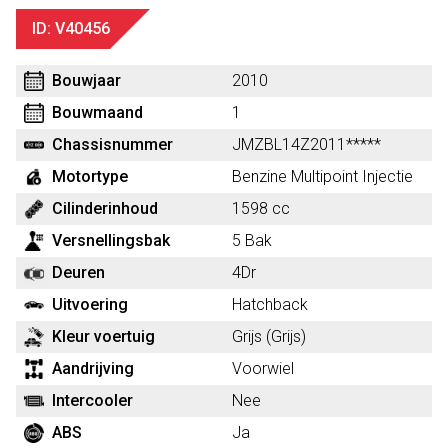
ID: V40456
Bouwjaar
2010
Bouwmaand
1
Chassisnummer
JMZBL14Z2011*****
Motortype
Benzine Multipoint Injectie
Cilinderinhoud
1598 cc
Versnellingsbak
5 Bak
Deuren
4Dr
Uitvoering
Hatchback
Kleur voertuig
Grijs (Grijs)
Aandrijving
Voorwiel
Intercooler
Nee
ABS
Ja