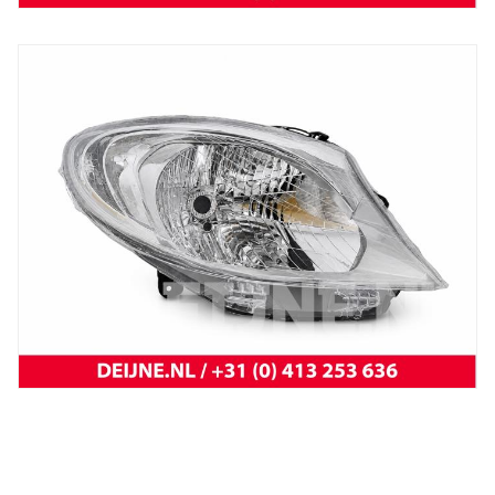
New
koplamp vivaro 14-
New
Koplamp MB Citan