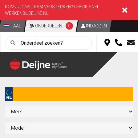
KOM JIJ ONS TEAM VERSTERKEN? CHECK SNEL:
WERKENBIJDEIJNE.NL
TAAL
ONDERDELEN
0
INLOGGEN