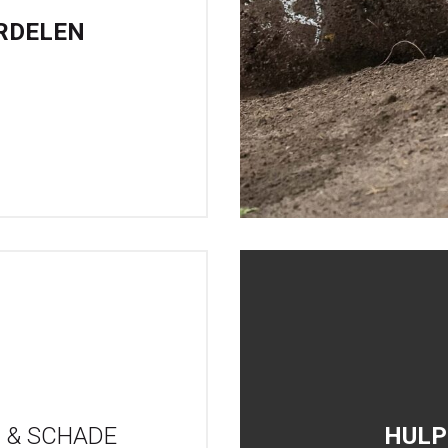
RDELEN
 & SCHADE
HULP