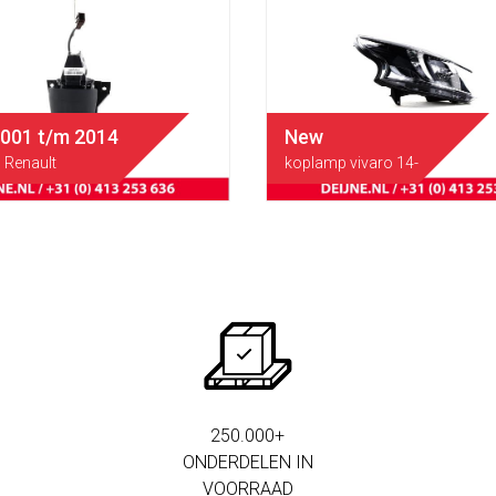
2001 t/m 2014
New
Renault
koplamp vivaro 14-
250.000+
ONDERDELEN IN
VOORRAAD