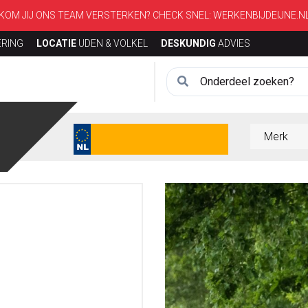
KOM JIJ ONS TEAM VERSTERKEN? CHECK SNEL:
WERKENBIJDEIJNE.N
ERING
LOCATIE
UDEN & VOLKEL
DESKUNDIG
ADVIES