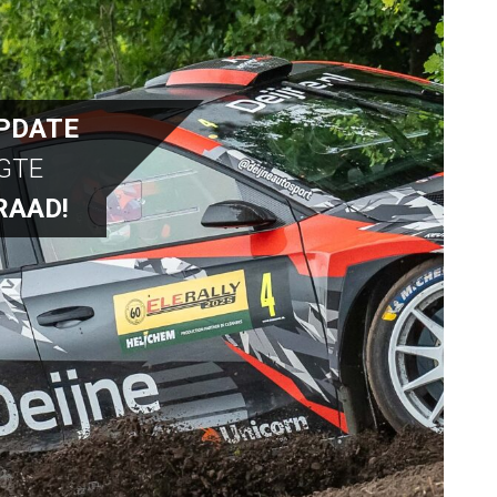
PDATE
OGTE
RAAD!