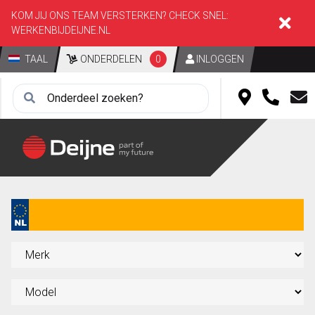
KOM JIJ ONS TEAM VERSTERKEN? CHECK SNEL:
WERKENBIJDEIJNE.NL
TAAL
ONDERDELEN
0
INLOGGEN