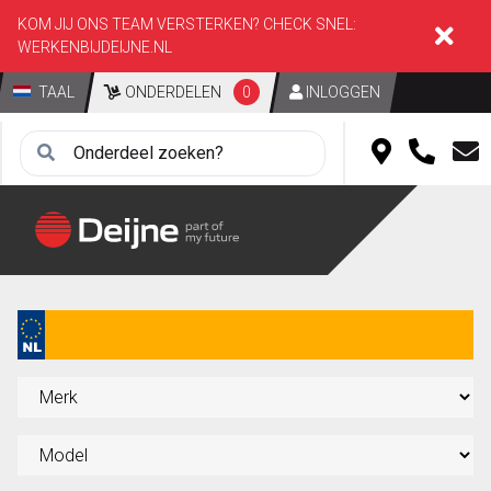
KOM JIJ ONS TEAM VERSTERKEN? CHECK SNEL:
WERKENBIJDEIJNE.NL
TAAL
ONDERDELEN
0
INLOGGEN