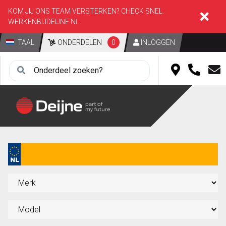
KOM JIJ ONS TEAM VERSTERKEN? CHECK SNEL:
WERKENBIJDEIJNE.NL
TAAL
ONDERDELEN
0
INLOGGEN