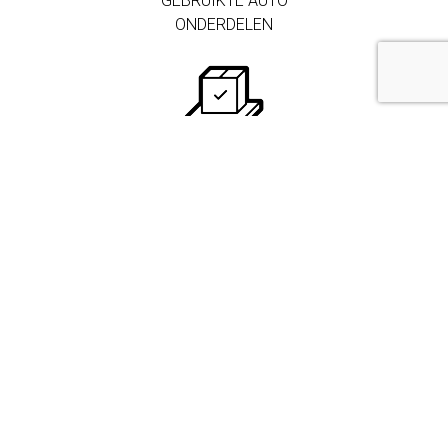
GEBRUIKTE AUTO
ONDERDELEN
250.000+
ONDERDELEN IN
VOORRAAD
MEER DAN 3.000
ZAKELIJKE
KLANTEN