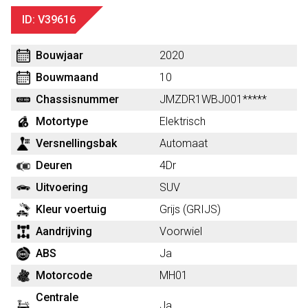
ID: V39616
Bouwjaar
2020
Bouwmaand
10
Chassisnummer
JMZDR1WBJ001*****
Motortype
Elektrisch
Versnellingsbak
Automaat
Deuren
4Dr
Uitvoering
SUV
Kleur voertuig
Grijs (GRIJS)
Aandrijving
Voorwiel
ABS
Ja
Motorcode
MH01
Centrale
Ja