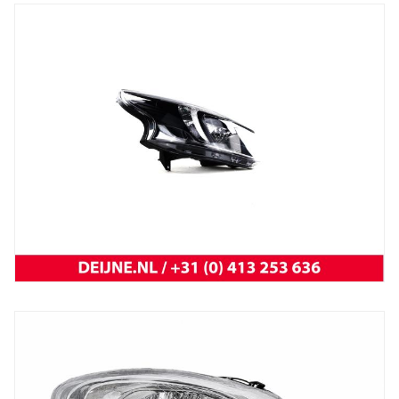
Trafic 2001 t/m 2014
NEW OEM Renault
New
koplamp vivaro 14-