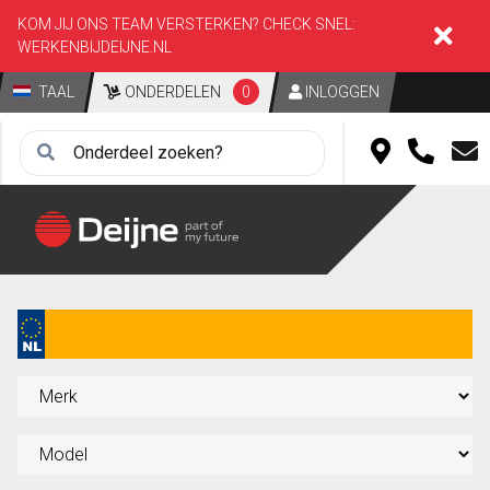
KOM JIJ ONS TEAM VERSTERKEN? CHECK SNEL:
WERKENBIJDEIJNE.NL
TAAL
ONDERDELEN
0
INLOGGEN