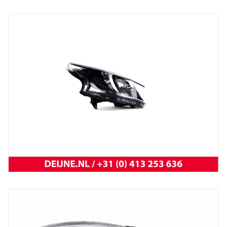
Trafic 2001 t/m 2014
NEW OEM Renault
New
koplamp vivaro 14-