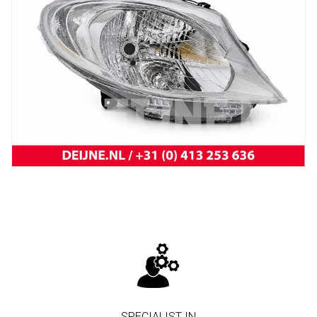
New
Koplamp MB Citan
SPECIALIST IN