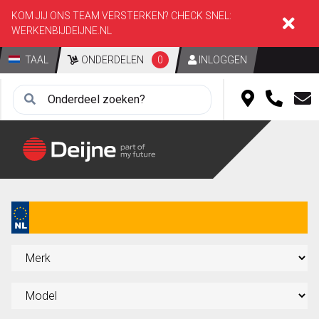
KOM JIJ ONS TEAM VERSTERKEN? CHECK SNEL:
WERKENBIJDEIJNE.NL
TAAL
ONDERDELEN
0
INLOGGEN