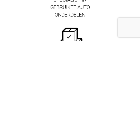
GEBRUIKTE AUTO
ONDERDELEN
250.000+
ONDERDELEN IN
VOORRAAD
MEER DAN 3.000
ZAKELIJKE
KLANTEN