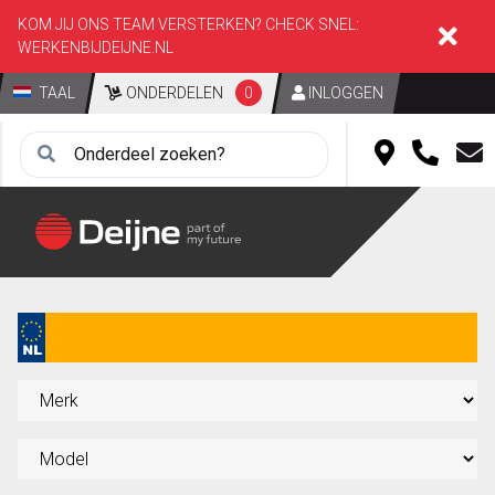
KOM JIJ ONS TEAM VERSTERKEN? CHECK SNEL:
WERKENBIJDEIJNE.NL
TAAL
ONDERDELEN
0
INLOGGEN