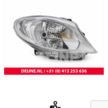
New
koplamp vivaro 14-
New
Koplamp MB Citan