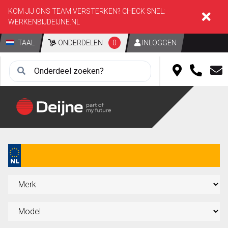
KOM JIJ ONS TEAM VERSTERKEN? CHECK SNEL:
WERKENBIJDEIJNE.NL
TAAL
ONDERDELEN
0
INLOGGEN