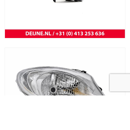
New
koplamp vivaro 14-