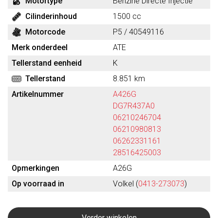
Motortype
Benzine Directe Injectie
Cilinderinhoud
1500 cc
Motorcode
P5 / 40549116
Merk onderdeel
ATE
Tellerstand eenheid
K
Tellerstand
8.851 km
Artikelnummer
A426G
DG7R437A0
06210246704
06210980813
06262331161
28516425003
Opmerkingen
A26G
Op voorraad in
Volkel (
0413-273073
)
Verder winkelen